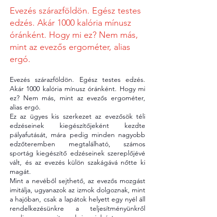
Evezés szárazföldön. Egész testes
edzés. Akár 1000 kalória mínusz
óránként. Hogy mi ez? Nem más,
mint az evezős ergométer, alias
ergó.
Evezés szárazföldön. Egész testes edzés. 
Akár 1000 kalória mínusz óránként. Hogy mi 
ez? Nem más, mint az evezős ergométer, 
alias ergó.
Ez az ügyes kis szerkezet az evezősök téli 
edzéseinek kiegészítőjeként kezdte 
pályafutását, mára pedig minden nagyobb 
edzőteremben megtalálható, számos 
sportág kiegészítő edzéseinek szereplőjévé 
vált, és az evezés külön szakágává nőtte ki 
magát.
Mint a nevéből sejthető, az evezős mozgást 
imitálja, ugyanazok az izmok dolgoznak, mint 
a hajóban, csak a lapátok helyett egy nyél áll 
rendelkezésünkre a teljesítményünkről 