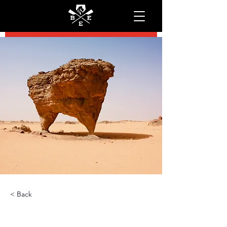
< Back
Ergo bemutató