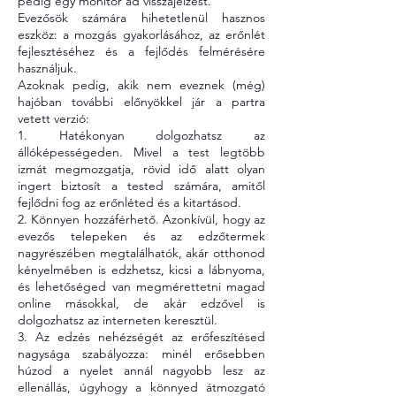
pedig egy monitor ad visszajelzést.
Evezősök számára hihetetlenül hasznos 
eszköz: a mozgás gyakorlásához, az erőnlét 
fejlesztéséhez és a fejlődés felmérésére 
használjuk.
Azoknak pedig, akik nem eveznek (még) 
hajóban további előnyökkel jár a partra 
vetett verzió:
1. Hatékonyan dolgozhatsz az 
állóképességeden. Mivel a test legtöbb 
izmát megmozgatja, rövid idő alatt olyan 
ingert biztosít a tested számára, amitől 
fejlődni fog az erőnléted és a kitartásod.
2. Könnyen hozzáférhető. Azonkívül, hogy az 
evezős telepeken és az edzőtermek 
nagyrészében megtalálhatók, akár otthonod 
kényelmében is edzhetsz, kicsi a lábnyoma, 
és lehetőséged van megmérettetni magad 
online másokkal, de akár edzővel is 
dolgozhatsz az interneten keresztül.
3. Az edzés nehézségét az erőfeszítésed 
nagysága szabályozza: minél erősebben 
húzod a nyelet annál nagyobb lesz az 
ellenállás, úgyhogy a könnyed átmozgató 